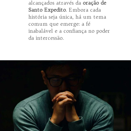
alcançados através da
oração de
Santo Expedito
. Embora cada
história seja única, há um tema
comum que emerge: a fé
inabalável e a confiança no poder
da intercessão.