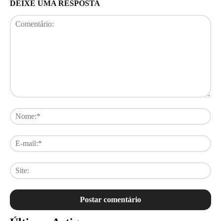
DEIXE UMA RESPOSTA
Comentário:
No
E-
mai
Sit