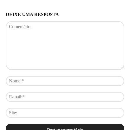
DEIXE UMA RESPOSTA
Comentário:
No
E-
mai
Sit