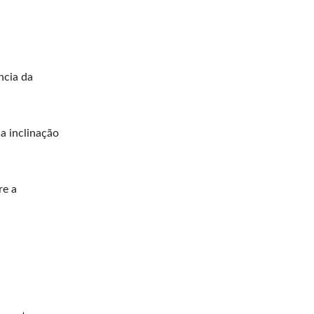
ncia da
a inclinação
re a