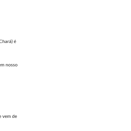
(Chará) é
 em nosso
ue vem de