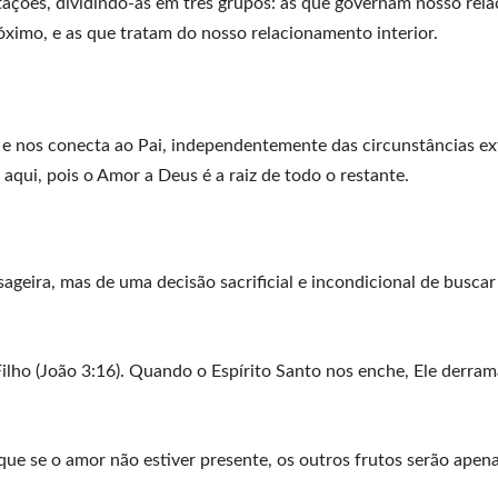
ações, dividindo-as em três grupos: as que governam nosso rel
imo, e as que tratam do nosso relacionamento interior.
a e nos conecta ao Pai, independentemente das circunstâncias ex
qui, pois o Amor a Deus é a raiz de todo o restante.
geira, mas de uma decisão sacrificial e incondicional de busca
lho (João 3:16). Quando o Espírito Santo nos enche, Ele derra
ue se o amor não estiver presente, os outros frutos serão apen