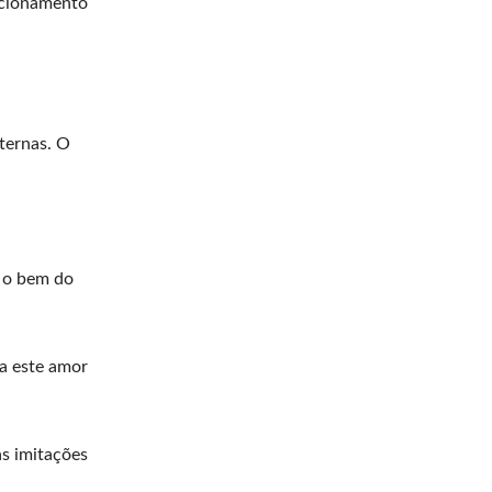
acionamento
ternas. O
r o bem do
ma este amor
as imitações