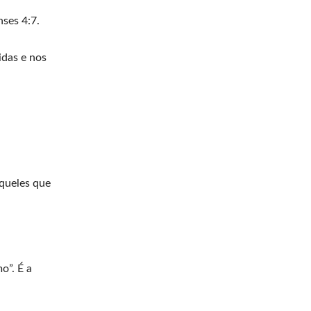
nses 4:7.
idas e nos
queles que
o”. É a