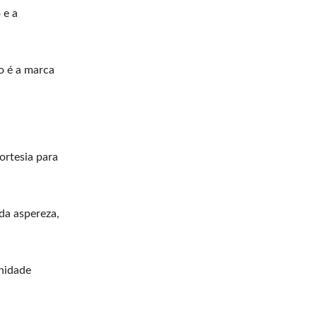
 e a
o é a marca
ortesia para
da aspereza,
nidade