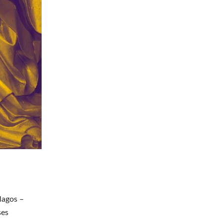
Magos –
ses