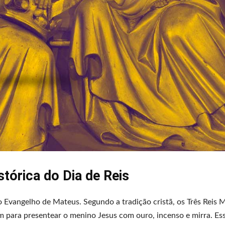
tórica do Dia de Reis
no Evangelho de Mateus. Segundo a tradição cristã, os Três Reis 
m para presentear o menino Jesus com ouro, incenso e mirra. Es