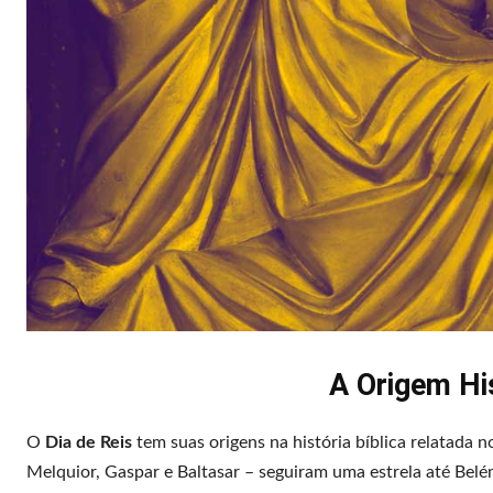
A Origem His
O
Dia de Reis
tem suas origens na história bíblica relatada 
Melquior, Gaspar e Baltasar – seguiram uma estrela até Belé