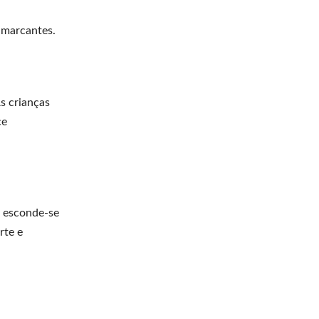
 marcantes.
s crianças
ce
, esconde-se
rte e