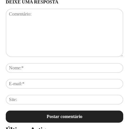
DEIXE UMA RESPOSTA
Comentário:
No
E-
mai
Sit