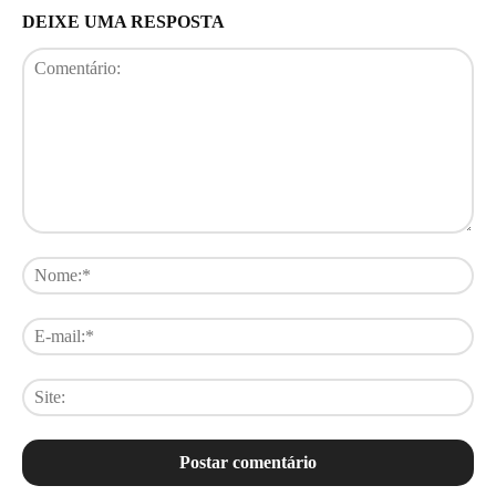
DEIXE UMA RESPOSTA
Comentário:
No
E-
mai
Sit