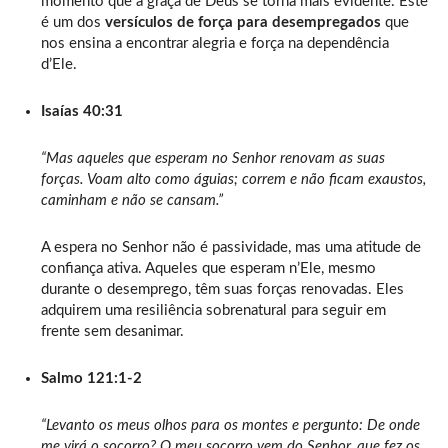
momento que a graça de Deus se torna mais evidente. Este
é um dos
versículos de força para desempregados
que
nos ensina a encontrar alegria e força na dependência
d’Ele.
Isaías 40:31
“Mas aqueles que esperam no Senhor renovam as suas
forças. Voam alto como águias; correm e não ficam exaustos,
caminham e não se cansam.”
A espera no Senhor não é passividade, mas uma atitude de
confiança ativa. Aqueles que esperam n’Ele, mesmo
durante o desemprego, têm suas forças renovadas. Eles
adquirem uma resiliência sobrenatural para seguir em
frente sem desanimar.
Salmo 121:1-2
“Levanto os meus olhos para os montes e pergunto: De onde
me virá o socorro? O meu socorro vem do Senhor, que fez os