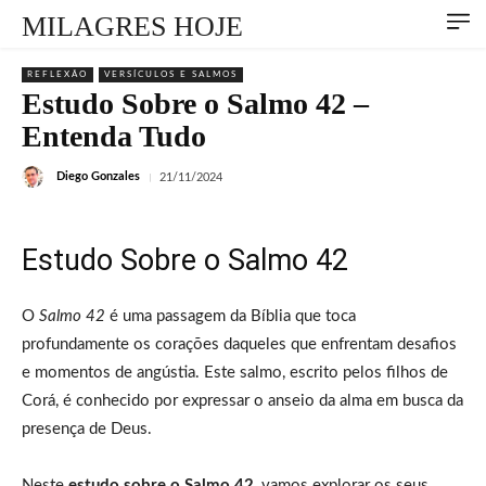
MILAGRES HOJE
REFLEXÃO
VERSÍCULOS E SALMOS
Estudo Sobre o Salmo 42 –
Entenda Tudo
Diego Gonzales
21/11/2024
Estudo Sobre o Salmo 42
O
Salmo 42
é uma passagem da Bíblia que toca
profundamente os corações daqueles que enfrentam desafios
e momentos de angústia. Este salmo, escrito pelos filhos de
Corá, é conhecido por expressar o anseio da alma em busca da
presença de Deus.
Neste
estudo sobre o Salmo 42
, vamos explorar os seus