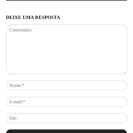
DEIXE UMA RESPOSTA
Comentário:
No
E-
mai
Sit