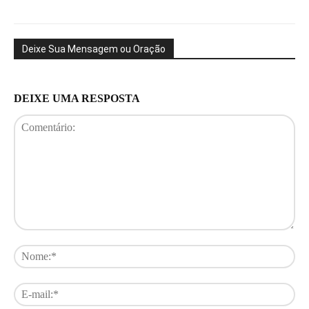
Deixe Sua Mensagem ou Oração
DEIXE UMA RESPOSTA
Comentário:
No
E-
mai