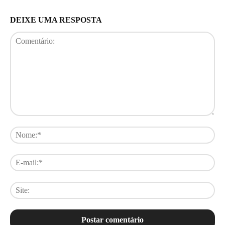
DEIXE UMA RESPOSTA
Comentário:
No
E-
mai
Sit