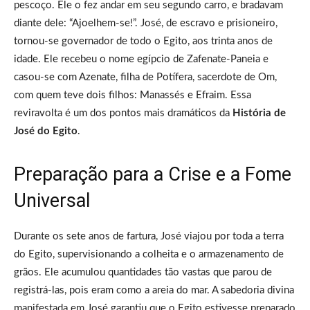
pescoço. Ele o fez andar em seu segundo carro, e bradavam
diante dele: “Ajoelhem-se!”. José, de escravo e prisioneiro,
tornou-se governador de todo o Egito, aos trinta anos de
idade. Ele recebeu o nome egípcio de Zafenate-Paneia e
casou-se com Azenate, filha de Potífera, sacerdote de Om,
com quem teve dois filhos: Manassés e Efraim. Essa
reviravolta é um dos pontos mais dramáticos da
História de
José do Egito
.
Preparação para a Crise e a Fome
Universal
Durante os sete anos de fartura, José viajou por toda a terra
do Egito, supervisionando a colheita e o armazenamento de
grãos. Ele acumulou quantidades tão vastas que parou de
registrá-las, pois eram como a areia do mar. A sabedoria divina
manifestada em José garantiu que o Egito estivesse preparado