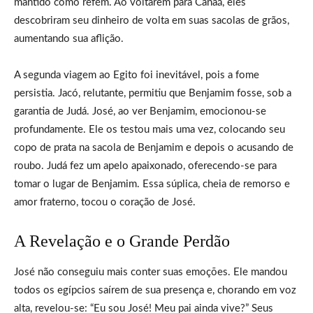
mantido como refém. Ao voltarem para Canaã, eles
descobriram seu dinheiro de volta em suas sacolas de grãos,
aumentando sua aflição.
A segunda viagem ao Egito foi inevitável, pois a fome
persistia. Jacó, relutante, permitiu que Benjamim fosse, sob a
garantia de Judá. José, ao ver Benjamim, emocionou-se
profundamente. Ele os testou mais uma vez, colocando seu
copo de prata na sacola de Benjamim e depois o acusando de
roubo. Judá fez um apelo apaixonado, oferecendo-se para
tomar o lugar de Benjamim. Essa súplica, cheia de remorso e
amor fraterno, tocou o coração de José.
A Revelação e o Grande Perdão
José não conseguiu mais conter suas emoções. Ele mandou
todos os egípcios saírem de sua presença e, chorando em voz
alta, revelou-se: “Eu sou José! Meu pai ainda vive?” Seus