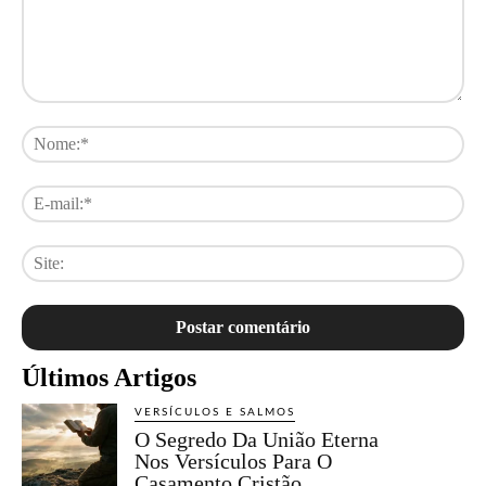
Comentário:
No
E-
mai
Sit
Últimos Artigos
VERSÍCULOS E SALMOS
O Segredo Da União Eterna
Nos Versículos Para O
Casamento Cristão