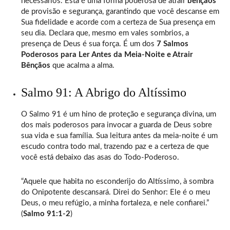
necessários. Esta é uma forma poderosa de atrair
bênçãos
de provisão e segurança, garantindo que você descanse em
Sua fidelidade e acorde com a certeza de Sua presença em
seu dia. Declara que, mesmo em vales sombrios, a
presença de Deus é sua força. É um dos
7 Salmos
Poderosos para Ler Antes da Meia-Noite e Atrair
Bênçãos
que acalma a alma.
Salmo 91: A Abrigo do Altíssimo
O Salmo 91 é um hino de proteção e segurança divina, um
dos mais poderosos para invocar a guarda de Deus sobre
sua vida e sua família. Sua leitura antes da meia-noite é um
escudo contra todo mal, trazendo paz e a certeza de que
você está debaixo das asas do Todo-Poderoso.
“Aquele que habita no esconderijo do Altíssimo, à sombra
do Onipotente descansará. Direi do Senhor: Ele é o meu
Deus, o meu refúgio, a minha fortaleza, e nele confiarei.”
(
Salmo 91:1-2
)