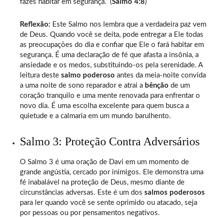
fazes habitar em segurança.” (
Salmo 4:8
)
Reflexão:
Este Salmo nos lembra que a verdadeira paz vem
de Deus. Quando você se deita, pode entregar a Ele todas
as preocupações do dia e confiar que Ele o fará habitar em
segurança. É uma declaração de fé que afasta a insônia, a
ansiedade e os medos, substituindo-os pela serenidade. A
leitura deste
salmo poderoso
antes da meia-noite convida
a uma noite de sono reparador e atrai a
bênção
de um
coração tranquilo e uma mente renovada para enfrentar o
novo dia. É uma escolha excelente para quem busca a
quietude e a calmaria em um mundo barulhento.
Salmo 3: Proteção Contra Adversários
O Salmo 3 é uma oração de Davi em um momento de
grande angústia, cercado por inimigos. Ele demonstra uma
fé inabalável na proteção de Deus, mesmo diante de
circunstâncias adversas. Este é um dos
salmos poderosos
para ler quando você se sente oprimido ou atacado, seja
por pessoas ou por pensamentos negativos.