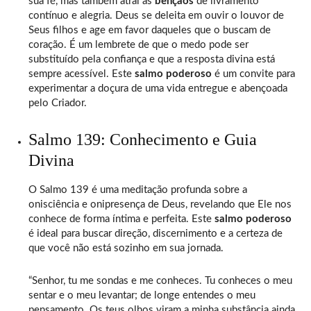
sua fé, mas também atrai as
bênçãos
de livramento
contínuo e alegria. Deus se deleita em ouvir o louvor de
Seus filhos e age em favor daqueles que o buscam de
coração. É um lembrete de que o medo pode ser
substituído pela confiança e que a resposta divina está
sempre acessível. Este
salmo poderoso
é um convite para
experimentar a doçura de uma vida entregue e abençoada
pelo Criador.
Salmo 139: Conhecimento e Guia
Divina
O Salmo 139 é uma meditação profunda sobre a
onisciência e onipresença de Deus, revelando que Ele nos
conhece de forma íntima e perfeita. Este
salmo poderoso
é ideal para buscar direção, discernimento e a certeza de
que você não está sozinho em sua jornada.
“Senhor, tu me sondas e me conheces. Tu conheces o meu
sentar e o meu levantar; de longe entendes o meu
pensamento. Os teus olhos viram a minha substância ainda