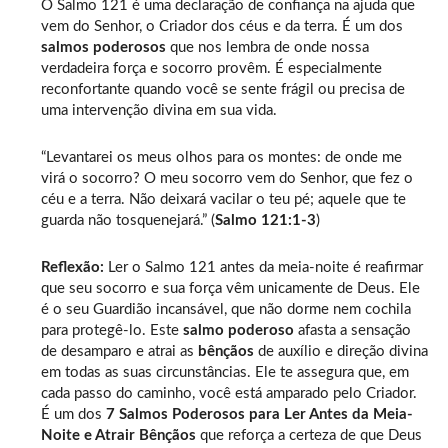
O Salmo 121 é uma declaração de confiança na ajuda que
vem do Senhor, o Criador dos céus e da terra. É um dos
salmos poderosos
que nos lembra de onde nossa
verdadeira força e socorro provêm. É especialmente
reconfortante quando você se sente frágil ou precisa de
uma intervenção divina em sua vida.
“Levantarei os meus olhos para os montes: de onde me
virá o socorro? O meu socorro vem do Senhor, que fez o
céu e a terra. Não deixará vacilar o teu pé; aquele que te
guarda não tosquenejará.” (
Salmo 121:1-3
)
Reflexão:
Ler o Salmo 121 antes da meia-noite é reafirmar
que seu socorro e sua força vêm unicamente de Deus. Ele
é o seu Guardião incansável, que não dorme nem cochila
para protegê-lo. Este
salmo poderoso
afasta a sensação
de desamparo e atrai as
bênçãos
de auxílio e direção divina
em todas as suas circunstâncias. Ele te assegura que, em
cada passo do caminho, você está amparado pelo Criador.
É um dos
7 Salmos Poderosos para Ler Antes da Meia-
Noite e Atrair Bênçãos
que reforça a certeza de que Deus