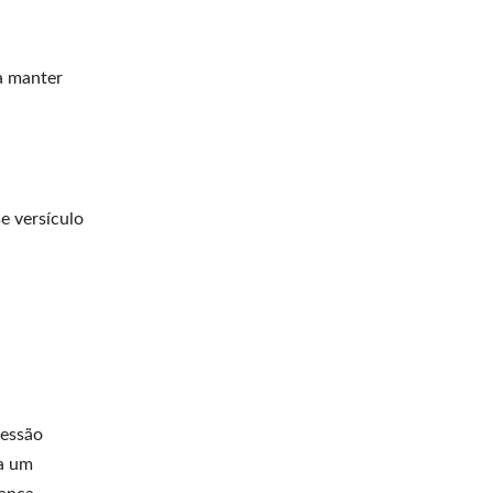
a manter
e versículo
ressão
ra um