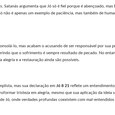
s. Satanás argumenta que Jó só é fiel porque é abençoado, mas
 Jó não é apenas um exemplo de paciência, mas também de huma
consolá-lo, mas acabam o acusando de ser responsável por sua p
ugerindo que o sofrimento é sempre resultado de pecado. No enta
 alegria e a restauração ainda são possíveis.
mplista, mas sua declaração em
Jó 8 21
reflete um entendimento 
sformar tristeza em alegria, mesmo que sua aplicação da ideia s
ro de Jó, onde verdades profundas coexistem com mal-entendido