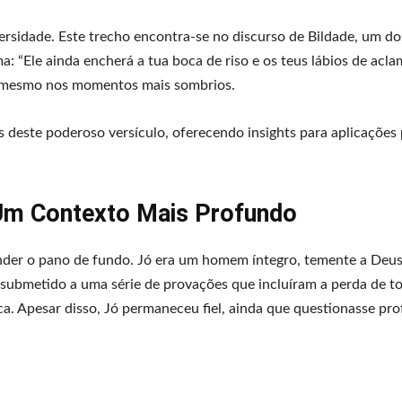
rsidade. Este trecho encontra-se no discurso de Bildade, um d
ma: “Ele ainda encherá a tua boca de riso e os teus lábios de acla
ia mesmo nos momentos mais sombrios.
es deste poderoso versículo, oferecendo insights para aplicações
 Um Contexto Mais Profundo
nder o pano de fundo. Jó era um homem íntegro, temente a Deus
i submetido a uma série de provações que incluíram a perda de t
ica. Apesar disso, Jó permaneceu fiel, ainda que questionasse p