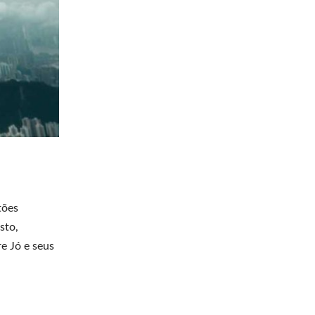
tões
sto,
e Jó e seus