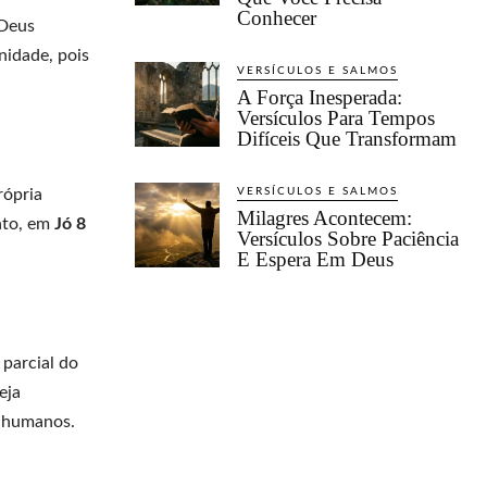
Conhecer
 Deus
nidade, pois
VERSÍCULOS E SALMOS
A Força Inesperada:
Versículos Para Tempos
Difíceis Que Transformam
rópria
VERSÍCULOS E SALMOS
Milagres Acontecem:
nto, em
Jó 8
Versículos Sobre Paciência
E Espera Em Deus
parcial do
eja
s humanos.