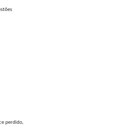
estões
ce perdido,