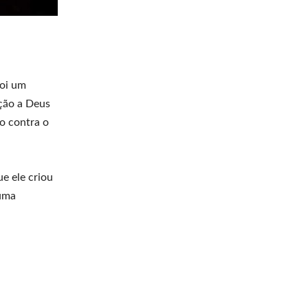
foi um
ção a Deus
ão contra o
e ele criou
 uma