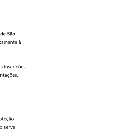
 de São
etamente à
s inscrições
entações,
roteção
o serve