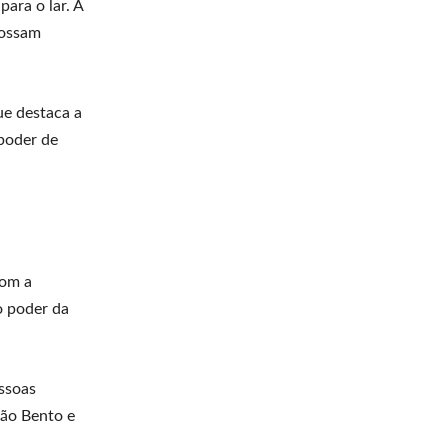
ara o lar. A
possam
ue destaca a
 poder de
com a
o poder da
essoas
São Bento e