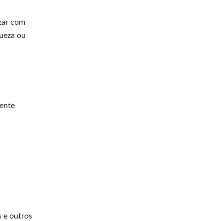
ezar com
ueza ou
mente
 e outros