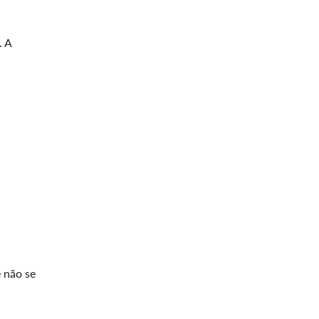
 A
 não se