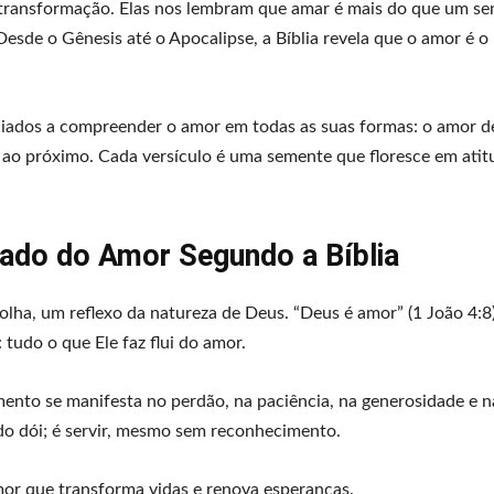
 transformação. Elas nos lembram que amar é mais do que um s
Desde o Gênesis até o Apocalipse, a Bíblia revela que o amor é o
uiados a compreender o amor em todas as suas formas: o amor d
ao próximo. Cada versículo é uma semente que floresce em atit
cado do Amor Segundo a Bíblia
olha, um reflexo da natureza de Deus. “Deus é amor” (1 João 4:8
tudo o que Ele faz flui do amor.
nto se manifesta no perdão, na paciência, na generosidade e n
do dói; é servir, mesmo sem reconhecimento.
amor que transforma vidas e renova esperanças.