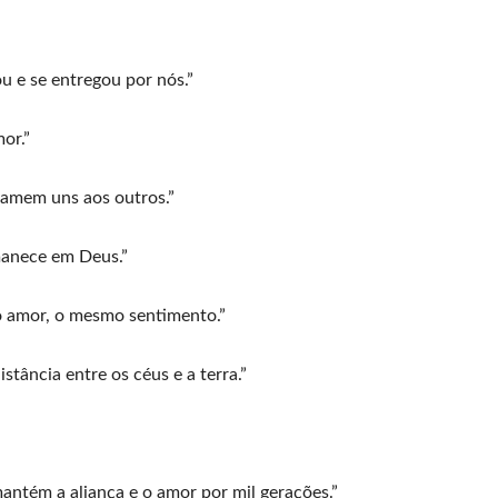
 e se entregou por nós.”
or.”
amem uns aos outros.”
anece em Deus.”
 amor, o mesmo sentimento.”
tância entre os céus e a terra.”
mantém a aliança e o amor por mil gerações.”