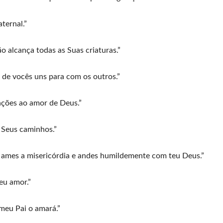
ternal.”
 alcança todas as Suas criaturas.”
 de vocês uns para com os outros.”
ções ao amor de Deus.”
Seus caminhos.”
a, ames a misericórdia e andes humildemente com teu Deus.”
eu amor.”
meu Pai o amará.”