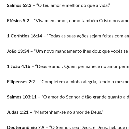
Salmos 63:3
– “O teu amor é melhor do que a vida.”
Efésios 5:2
– “Vivam em amor, como também Cristo nos amou
1 Coríntios 16:14
– “Todas as suas ações sejam feitas com am
João 13:34
– “Um novo mandamento lhes dou: que vocês se 
1 João 4:16
– “Deus é amor. Quem permanece no amor perm
Filipenses 2:2
– “Completem a minha alegria, tendo o mesmo
Salmos 103:11
– “O amor do Senhor é tão grande quanto a dis
Judas 1:21
– “Mantenham-se no amor de Deus.”
Deuteronômio 7:9
– “O Senhor, seu Deus, é Deus; fiel, que 