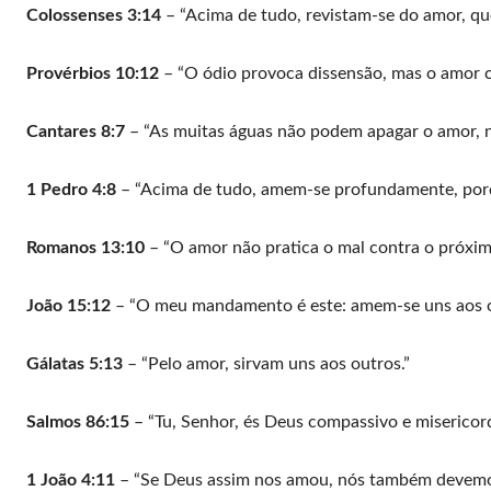
Colossenses 3:14
– “Acima de tudo, revistam-se do amor, que 
Provérbios 10:12
– “O ódio provoca dissensão, mas o amor c
Cantares 8:7
– “As muitas águas não podem apagar o amor, ne
1 Pedro 4:8
– “Acima de tudo, amem-se profundamente, por
Romanos 13:10
– “O amor não pratica o mal contra o próxim
João 15:12
– “O meu mandamento é este: amem-se uns aos o
Gálatas 5:13
– “Pelo amor, sirvam uns aos outros.”
Salmos 86:15
– “Tu, Senhor, és Deus compassivo e misericordi
1 João 4:11
– “Se Deus assim nos amou, nós também devemos