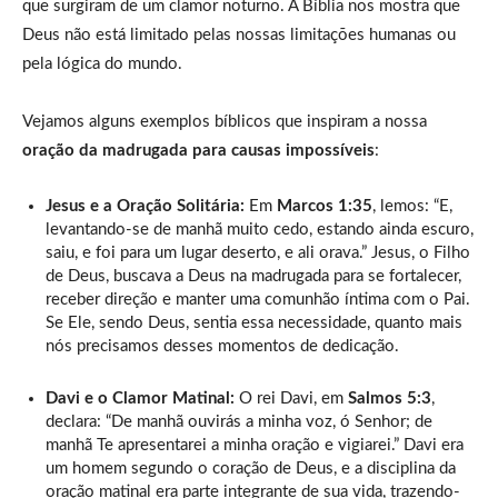
que surgiram de um clamor noturno. A Bíblia nos mostra que
Deus não está limitado pelas nossas limitações humanas ou
pela lógica do mundo.
Vejamos alguns exemplos bíblicos que inspiram a nossa
oração da madrugada para causas impossíveis
:
Jesus e a Oração Solitária:
Em
Marcos 1:35
, lemos: “E,
levantando-se de manhã muito cedo, estando ainda escuro,
saiu, e foi para um lugar deserto, e ali orava.” Jesus, o Filho
de Deus, buscava a Deus na madrugada para se fortalecer,
receber direção e manter uma comunhão íntima com o Pai.
Se Ele, sendo Deus, sentia essa necessidade, quanto mais
nós precisamos desses momentos de dedicação.
Davi e o Clamor Matinal:
O rei Davi, em
Salmos 5:3
,
declara: “De manhã ouvirás a minha voz, ó Senhor; de
manhã Te apresentarei a minha oração e vigiarei.” Davi era
um homem segundo o coração de Deus, e a disciplina da
oração matinal era parte integrante de sua vida, trazendo-