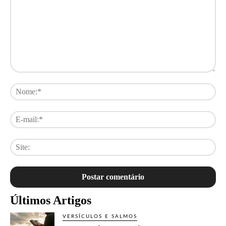
Comentário:
No
E-
mai
Sit
Últimos Artigos
VERSÍCULOS E SALMOS