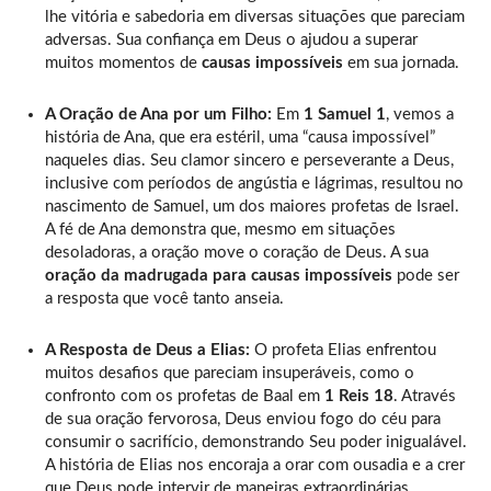
lhe vitória e sabedoria em diversas situações que pareciam
adversas. Sua confiança em Deus o ajudou a superar
muitos momentos de
causas impossíveis
em sua jornada.
A Oração de Ana por um Filho:
Em
1 Samuel 1
, vemos a
história de Ana, que era estéril, uma “causa impossível”
naqueles dias. Seu clamor sincero e perseverante a Deus,
inclusive com períodos de angústia e lágrimas, resultou no
nascimento de Samuel, um dos maiores profetas de Israel.
A fé de Ana demonstra que, mesmo em situações
desoladoras, a oração move o coração de Deus. A sua
oração da madrugada para causas impossíveis
pode ser
a resposta que você tanto anseia.
A Resposta de Deus a Elias:
O profeta Elias enfrentou
muitos desafios que pareciam insuperáveis, como o
confronto com os profetas de Baal em
1 Reis 18
. Através
de sua oração fervorosa, Deus enviou fogo do céu para
consumir o sacrifício, demonstrando Seu poder inigualável.
A história de Elias nos encoraja a orar com ousadia e a crer
que Deus pode intervir de maneiras extraordinárias,