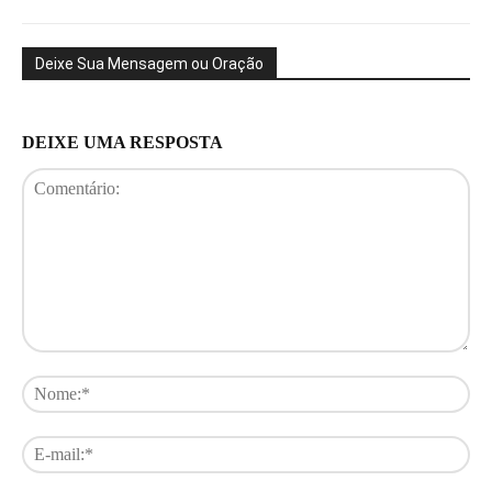
Deixe Sua Mensagem ou Oração
DEIXE UMA RESPOSTA
Comentário:
No
E-
mai