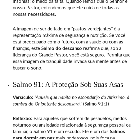
insônias: o medo da falta. Quando lemos que o Senhor é
nosso Pastor, entendemos que Ele cuida de todas as
nossas necessidades.
A imagem de ser deitado em “pastos verdejantes” é a
representação máxima de segurança e nutrição. Se você
está preocupado com o futuro, com a saúde ou com as
finanças, este
Salmo do descanso
reafirma que, sob a
liderança do Grande Pastor, você está seguro. Permita que
essa imagem de tranquilidade invada sua mente antes de
buscar o sono.
Salmo 91: A Proteção Sob Suas Asas
Versículo:
“Aquele que habita no esconderijo do Altíssimo, à
sombra do Onipotente descansará.”
(Salmo 91:1)
Reflexão:
Para aqueles que sofrem de pesadelos, medos
noturnos ou ansiedade relacionada à segurança pessoal ou
familiar, o Salmo 91 é um escudo. Ele é um dos
Salmos
para dormir em paz
mais poderosos, pois foca na