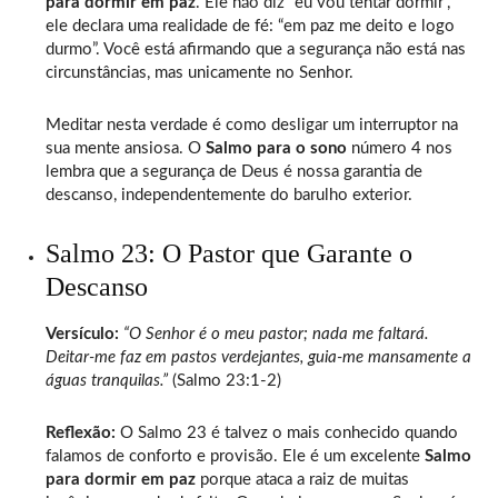
para dormir em paz
. Ele não diz “eu vou tentar dormir”,
ele declara uma realidade de fé: “em paz me deito e logo
durmo”. Você está afirmando que a segurança não está nas
circunstâncias, mas unicamente no Senhor.
Meditar nesta verdade é como desligar um interruptor na
sua mente ansiosa. O
Salmo para o sono
número 4 nos
lembra que a segurança de Deus é nossa garantia de
descanso, independentemente do barulho exterior.
Salmo 23: O Pastor que Garante o
Descanso
Versículo:
“O Senhor é o meu pastor; nada me faltará.
Deitar-me faz em pastos verdejantes, guia-me mansamente a
águas tranquilas.”
(Salmo 23:1-2)
Reflexão:
O Salmo 23 é talvez o mais conhecido quando
falamos de conforto e provisão. Ele é um excelente
Salmo
para dormir em paz
porque ataca a raiz de muitas