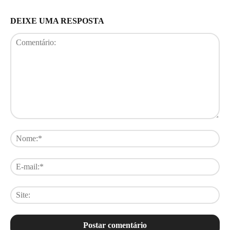
DEIXE UMA RESPOSTA
Comentário:
No
E-
mai
Sit