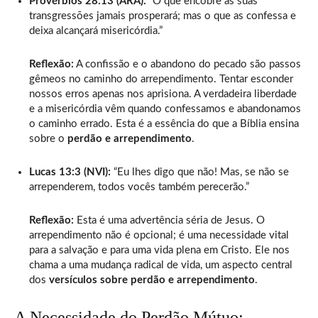
Provérbios 28:13 (ARA):
“O que encobre as suas
transgressões jamais prosperará; mas o que as confessa e
deixa alcançará misericórdia.”
Reflexão:
A confissão e o abandono do pecado são passos
gêmeos no caminho do arrependimento. Tentar esconder
nossos erros apenas nos aprisiona. A verdadeira liberdade
e a misericórdia vêm quando confessamos e abandonamos
o caminho errado. Esta é a essência do que a Bíblia ensina
sobre o
perdão e arrependimento
.
Lucas 13:3 (NVI):
“Eu lhes digo que não! Mas, se não se
arrependerem, todos vocês também perecerão.”
Reflexão:
Esta é uma advertência séria de Jesus. O
arrependimento não é opcional; é uma necessidade vital
para a salvação e para uma vida plena em Cristo. Ele nos
chama a uma mudança radical de vida, um aspecto central
dos
versículos sobre perdão e arrependimento
.
A Necessidade do Perdão Mútuo: