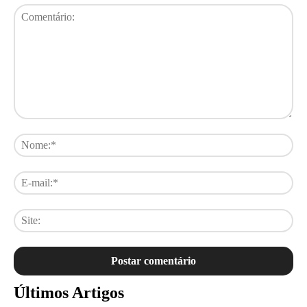
Comentário:
No
E-
mai
Sit
Últimos Artigos