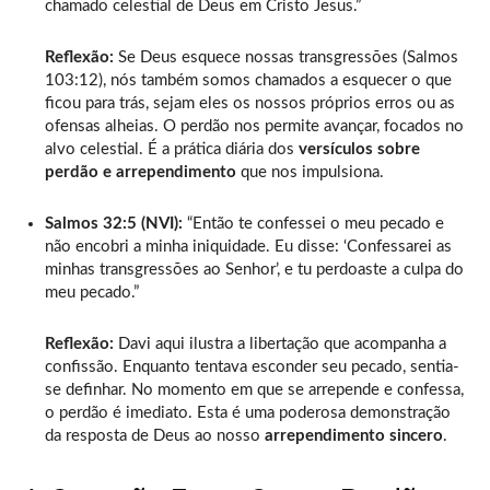
chamado celestial de Deus em Cristo Jesus.”
Reflexão:
Se Deus esquece nossas transgressões (Salmos
103:12), nós também somos chamados a esquecer o que
ficou para trás, sejam eles os nossos próprios erros ou as
ofensas alheias. O perdão nos permite avançar, focados no
alvo celestial. É a prática diária dos
versículos sobre
perdão e arrependimento
que nos impulsiona.
Salmos 32:5 (NVI):
“Então te confessei o meu pecado e
não encobri a minha iniquidade. Eu disse: ‘Confessarei as
minhas transgressões ao Senhor’, e tu perdoaste a culpa do
meu pecado.”
Reflexão:
Davi aqui ilustra a libertação que acompanha a
confissão. Enquanto tentava esconder seu pecado, sentia-
se definhar. No momento em que se arrepende e confessa,
o perdão é imediato. Esta é uma poderosa demonstração
da resposta de Deus ao nosso
arrependimento sincero
.