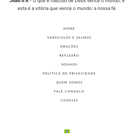
João 5:4
- O que é nascido de Deus vence o mundo; e
esta é a vitória que vence o mundo: a nossa fé.
HOME
VERSÍCULOS E SALMOS
ORAÇÕES
REFLEXÃO
SONHOS
POLÍTICA DE PRIVACIDADE
QUEM SOMOS
FALE CONOSCO
COOKIES