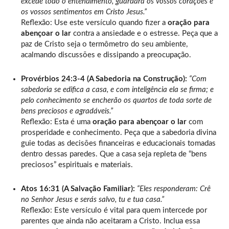
excede todo o entendimento, guardará os vossos corações e
os vossos sentimentos em Cristo Jesus.”
Reflexão: Use este versículo quando fizer a
oração para
abençoar o lar
contra a ansiedade e o estresse. Peça que a
paz de Cristo seja o termômetro do seu ambiente,
acalmando discussões e dissipando a preocupação.
Provérbios 24:3-4 (A Sabedoria na Construção):
“Com
sabedoria se edifica a casa, e com inteligência ela se firma; e
pelo conhecimento se encherão os quartos de toda sorte de
bens preciosos e agradáveis.”
Reflexão: Esta é uma
oração para abençoar o lar
com
prosperidade e conhecimento. Peça que a sabedoria divina
guie todas as decisões financeiras e educacionais tomadas
dentro dessas paredes. Que a casa seja repleta de “bens
preciosos” espirituais e materiais.
Atos 16:31 (A Salvação Familiar):
“Eles responderam: Crê
no Senhor Jesus e serás salvo, tu e tua casa.”
Reflexão: Este versículo é vital para quem intercede por
parentes que ainda não aceitaram a Cristo. Inclua essa