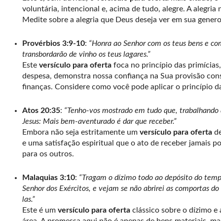
voluntária, intencional e, acima de tudo, alegre. A alegri
Medite sobre a alegria que Deus deseja ver em sua genero
Provérbios 3:9-10
:
“Honra ao Senhor com os teus bens e com 
transbordarão de vinho os teus lagares.”
Este
versículo para oferta
foca no princípio das primícias
despesa, demonstra nossa confiança na Sua provisão cons
finanças. Considere como você pode aplicar o princípio da
Atos 20:35
:
“Tenho-vos mostrado em tudo que, trabalhando as
Jesus: Mais bem-aventurado é dar que receber.”
Embora não seja estritamente um
versículo para oferta
de
e uma satisfação espiritual que o ato de receber jamais 
para os outros.
Malaquias 3:10
:
“Tragam o dízimo todo ao depósito do temp
Senhor dos Exércitos, e vejam se não abrirei as comportas d
las.”
Este é um
versículo para oferta
clássico sobre o dízimo e 