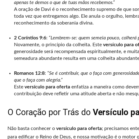
apenas te demos o que de tuas mãos recebemos.”
A oração de Davi é o reconhecimento supremo de que s
toda vez que entregamos algo. Ele anula o orgulho, lemb
reconhecimento da soberania divina.
2 Coríntios 9:6
:
“Lembrem-se: quem semeia pouco, colherá p
Novamente, o princípio da colheita. Este
versículo para o
generosidade será recompensada espiritualmente, e muita
semeadura abundante resulta em uma colheita abundante
Romanos 12:8
:
“Se é contribuir, que o faça com generosidade
que o faça com alegria.”
Este
versículo para oferta
enfatiza a maneira como devemos
contribuição deve refletir uma atitude aberta e não mes
O Coração por Trás do
Versículo pa
Não basta conhecer o
versículo para oferta
; precisamos ent
para edificar o Reino de Deus, e nossa motivação é o motor 