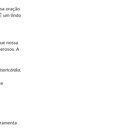
ssa oração
É um lindo
que nossa
erosos. A
sericórdia,
sa
erramenta