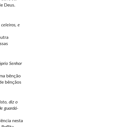
de Deus.
celeiros, e
outra
ssas
óprio Senhor
 uma bênção
 de bênçãos
to, diz o
de guardá-
iência nesta