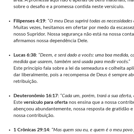
área. A promessa aqui não é apenas de bens materiais, m
sobre o desafio e a promessa contida neste versículo.
Filipenses 4:19
:
“O meu Deus suprirá todas as necessidades d
Muitas vezes, hesitamos em ofertar por medo da escasse
nosso Supridor. Nossa segurança não está na nossa conta 
afirmamos nossa dependência Dele.
Lucas 6:38
:
“Deem, e será dado a vocês: uma boa medida, cal
medida que usarem, também será usada para medir vocês.”
Este princípio fala sobre a lei da semeadura e colheita a
dar liberalmente, pois a recompensa de Deus é sempre 
retribuição.
Deuteronômio 16:17
:
“Cada um, porém, trará a sua oferta, 
Este
versículo para oferta
nos ensina que a nossa contrib
abençoou abundantemente, nossa resposta de gratidão e 
nossa contribuição.
1 Crônicas 29:14
:
“Mas quem sou eu, e quem é o meu povo p