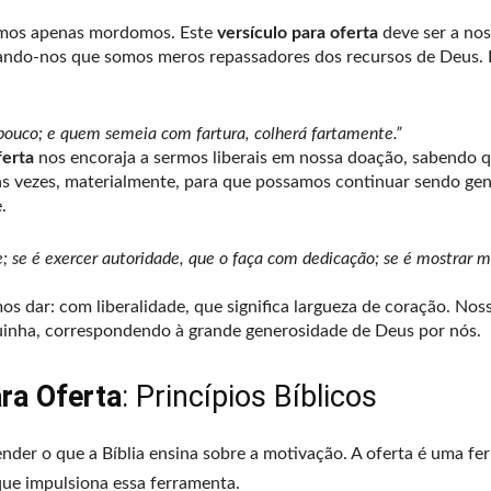
omos apenas mordomos. Este
versículo para oferta
deve ser a no
rando-nos que somos meros repassadores dos recursos de Deus. 
ouco; e quem semeia com fartura, colherá fartamente.”
ferta
nos encoraja a sermos liberais em nossa doação, sabendo 
s vezes, materialmente, para que possamos continuar sendo gen
.
; se é exercer autoridade, que o faça com dedicação; se é mostrar mi
 dar: com liberalidade, que significa largueza de coração. Nos
quinha, correspondendo à grande generosidade de Deus por nós.
ra Oferta
: Princípios Bíblicos
ender o que a Bíblia ensina sobre a motivação. A oferta é uma f
que impulsiona essa ferramenta.