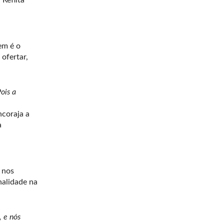
Reflita
em é o
ofertar,
ois a
coraja a
a
 nos
nalidade na
 e nós