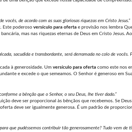
as de uma bênção que excede nossa capacidade de compreensão. 
e vocês, de acordo com as suas gloriosas riquezas em Cristo Jesus.”
z. Este poderoso
versículo para oferta
e provisão nos lembra Qu
bancária, mas nas riquezas eternas de Deus em Cristo Jesus. Ao 
cada, sacudida e transbordante, será derramada no colo de vocês. P
plicada à generosidade. Um
versículo para oferta
como este nos en
abundante e excede o que semeamos. O Senhor é generoso em Su
conforme a bênção que o Senhor, o seu Deus, lhe tiver dado.”
uição deve ser proporcional às bênçãos que recebemos. Se Deus
oferta deve ser igualmente generosa. É um padrão de proporcio
ara que pudéssemos contribuir tão generosamente? Tudo vem de ti,