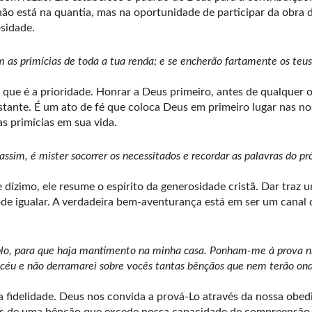
a não está na quantia, mas na oportunidade de participar da obra 
sidade.
as primícias de toda a tua renda; e se encherão fartamente os teus 
, que é a prioridade. Honrar a Deus primeiro, antes de qualquer 
tante. É um ato de fé que coloca Deus em primeiro lugar nas no
s primícias em sua vida.
sim, é mister socorrer os necessitados e recordar as palavras do pr
 dízimo, ele resume o espírito da generosidade cristã. Dar traz
pode igualar. A verdadeira bem-aventurança está em ser um canal
lo, para que haja mantimento na minha casa. Ponham-me à prova nis
o céu e não derramarei sobre vocês tantas bênçãos que nem terão on
a fidelidade. Deus nos convida a prová-Lo através da nossa obed