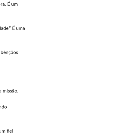
bra. É um
dade.” É uma
a bênçãos
a missão.
ando
m fiel