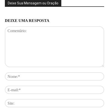
Deixe Sua Mensagem ou Oração
DEIXE UMA RESPOSTA
Comentário:
No
E-
mai
Sit