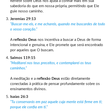
Refletir sobre Deus nos ajuda a confiar mais em Sua
sabedoria do que em nossa própria, permitindo que Ele
guie nosso caminho.
Jeremias 29:13
“Buscar-me-eis, e me achareis, quando me buscardes de todo
o vosso coração.”
A
reflexão Deus
nos incentiva a buscar a Deus de forma
intencional e genuína, e Ele promete que será encontrado
por aqueles que O buscam.
Salmos 119:15
“Meditarei nos teus preceitos, e contemplarei os teus
caminhos.”
A meditação e a
reflexão Deus
estão diretamente
conectadas à prática de pensar profundamente sobre os
ensinamentos divinos.
Isaías 26:3
“Tu conservarás em paz aquele cuja mente está firme em ti;
porque ele confia em ti.”