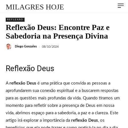
MILAGRES HOJE
REFLEXÃO
Reflexão Deus: Encontre Paz e
Sabedoria na Presença Divina
Diego Gonzales
08/10/2024
Reflexão Deus
A
reflexão Deus
é uma prática que convida as pessoas a
aprofundarem sua conexão espiritual e a buscarem respostas
para as questões mais profundas da vida. Quando tiramos um
momento para refletir sobre a presença de Deus em nossa
vida, abrimos espaço para a sabedoria, a paz e a clareza. Este
artigo irá explorar a importância da
reflexão Deus
, os
benefícios que ela pode trazer e como praticá-la no dia a dia.