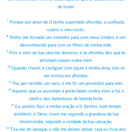
de Israel.
⁷ Porque por amor de ti tenho suportado afrontas; a confusão
cobriu o meu rosto.
⁸ Tenho-me tornado um estranho para com meus irmãos, e um
desconhecido para com os filhos de minha mãe.
⁹ Pois o zelo da tua casa me devorou, e as afrontas dos que te
afrontam caíram sobre mim.
¹⁰ Quando chorei, e castiguei com jejum a minha alma, isto se
me tornou em afrontas.
¹¹ Pus por vestido um saco, e me fiz um provérbio para eles.
¹² Aqueles que se assentam à porta falam contra mim; e fui o
cântico dos bebedores de bebida forte.
¹³ Eu, porém, faço a minha oração a ti, Senhor, num tempo
aceitável; ó Deus, ouve-me segundo a grandeza da tua
misericórdia, segundo a verdade da tua salvação.
¹⁴ Tira-me do lamaçal, e não me deixes atolar; seja eu livre dos