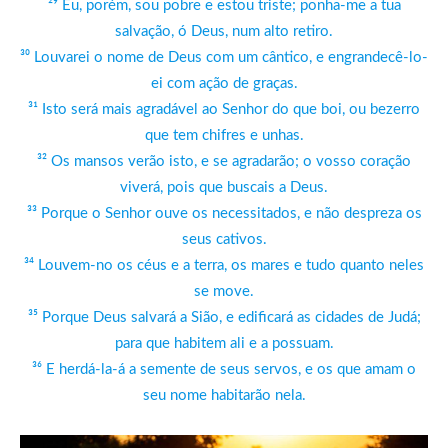
²⁹ Eu, porém, sou pobre e estou triste; ponha-me a tua
salvação, ó Deus, num alto retiro.
³⁰ Louvarei o nome de Deus com um cântico, e engrandecê-lo-
ei com ação de graças.
³¹ Isto será mais agradável ao Senhor do que boi, ou bezerro
que tem chifres e unhas.
³² Os mansos verão isto, e se agradarão; o vosso coração
viverá, pois que buscais a Deus.
³³ Porque o Senhor ouve os necessitados, e não despreza os
seus cativos.
³⁴ Louvem-no os céus e a terra, os mares e tudo quanto neles
se move.
³⁵ Porque Deus salvará a Sião, e edificará as cidades de Judá;
para que habitem ali e a possuam.
³⁶ E herdá-la-á a semente de seus servos, e os que amam o
seu nome habitarão nela.