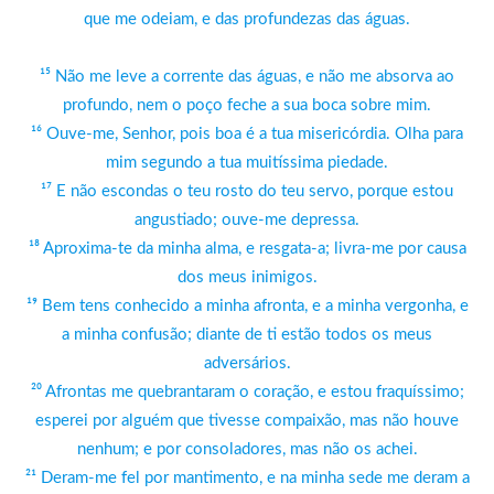
que me odeiam, e das profundezas das águas.
¹⁵ Não me leve a corrente das águas, e não me absorva ao
profundo, nem o poço feche a sua boca sobre mim.
¹⁶ Ouve-me, Senhor, pois boa é a tua misericórdia. Olha para
mim segundo a tua muitíssima piedade.
¹⁷ E não escondas o teu rosto do teu servo, porque estou
angustiado; ouve-me depressa.
¹⁸ Aproxima-te da minha alma, e resgata-a; livra-me por causa
dos meus inimigos.
¹⁹ Bem tens conhecido a minha afronta, e a minha vergonha, e
a minha confusão; diante de ti estão todos os meus
adversários.
²⁰ Afrontas me quebrantaram o coração, e estou fraquíssimo;
esperei por alguém que tivesse compaixão, mas não houve
nenhum; e por consoladores, mas não os achei.
²¹ Deram-me fel por mantimento, e na minha sede me deram a