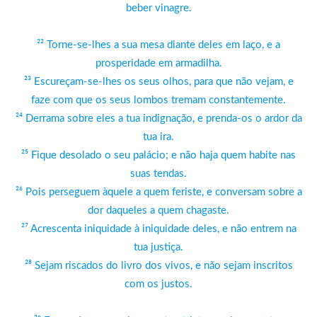
beber vinagre.
²² Torne-se-lhes a sua mesa diante deles em laço, e a
prosperidade em armadilha.
²³ Escureçam-se-lhes os seus olhos, para que não vejam, e
faze com que os seus lombos tremam constantemente.
²⁴ Derrama sobre eles a tua indignação, e prenda-os o ardor da
tua ira.
²⁵ Fique desolado o seu palácio; e não haja quem habite nas
suas tendas.
²⁶ Pois perseguem àquele a quem feriste, e conversam sobre a
dor daqueles a quem chagaste.
²⁷ Acrescenta iniquidade à iniquidade deles, e não entrem na
tua justiça.
²⁸ Sejam riscados do livro dos vivos, e não sejam inscritos
com os justos.