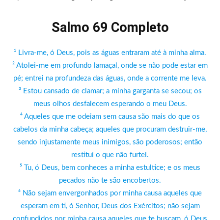
Salmo 69 Completo
¹ Livra-me, ó Deus, pois as águas entraram até à minha alma.
² Atolei-me em profundo lamaçal, onde se não pode estar em
pé; entrei na profundeza das águas, onde a corrente me leva.
³ Estou cansado de clamar; a minha garganta se secou; os
meus olhos desfalecem esperando o meu Deus.
⁴ Aqueles que me odeiam sem causa são mais do que os
cabelos da minha cabeça; aqueles que procuram destruir-me,
sendo injustamente meus inimigos, são poderosos; então
restituí o que não furtei.
⁵ Tu, ó Deus, bem conheces a minha estultice; e os meus
pecados não te são encobertos.
⁶ Não sejam envergonhados por minha causa aqueles que
esperam em ti, ó Senhor, Deus dos Exércitos; não sejam
confundidos por minha causa aqueles que te buscam, ó Deus