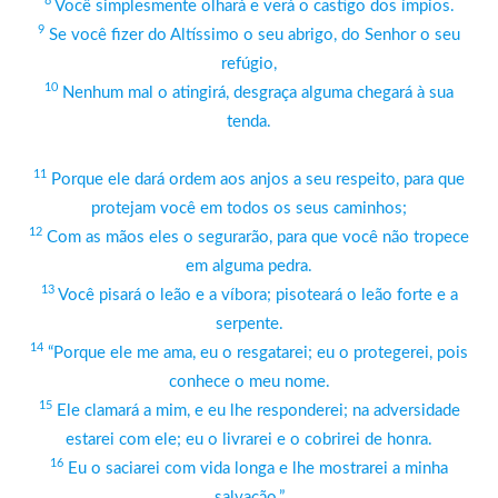
8
Você simplesmente olhará e verá o castigo dos ímpios.
9
Se você fizer do Altíssimo o seu abrigo, do Senhor o seu
refúgio,
10
Nenhum mal o atingirá, desgraça alguma chegará à sua
tenda.
11
Porque ele dará ordem aos anjos a seu respeito, para que
protejam você em todos os seus caminhos;
12
Com as mãos eles o segurarão, para que você não tropece
em alguma pedra.
13
Você pisará o leão e a víbora; pisoteará o leão forte e a
serpente.
14
“Porque ele me ama, eu o resgatarei; eu o protegerei, pois
conhece o meu nome.
15
Ele clamará a mim, e eu lhe responderei; na adversidade
estarei com ele; eu o livrarei e o cobrirei de honra.
16
Eu o saciarei com vida longa e lhe mostrarei a minha
salvação.”