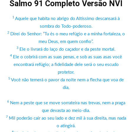
Salmo 91 Completo Versão NVI
1
Aquele que habita no abrigo do Altíssimo descansará à
sombra do Todo-poderoso.
2
Direi do Senhor: “Tu és o meu refúgio e a minha fortaleza, o
meu Deus, em quem confio”.
3
Ele o livrará do laço do caçador e da peste mortal.
4
Ele o cobrirá com as suas penas, e sob as suas asas você
encontrará refúgio; a fidelidade dele será o seu escudo
protetor.
5
Você não temerá o pavor da noite nem a flecha que voa de
dia,
6
Nem a peste que se move sorrateira nas trevas, nem a praga
que devasta ao meio-dia.
7
Mil poderão cair ao seu lado e dez mil à sua direita, mas nada
o atingirá.