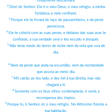
Onipotente descansará.
2
Direi do Senhor: Ele é o meu Deus, o meu refúgio, a minha
fortaleza, e nele confiarei.
3
Porque ele te livrará do laço do passarinheiro, e da peste
perniciosa.
4
Ele te cobrirá com as suas penas, e debaixo das suas asas te
confiarás; a sua verdade será o teu escudo e broquel.
5
Não terás medo do terror de noite nem da seta que voa de
dia,
6
Nem da peste que anda na escuridão, nem da mortandade
que assola ao meio-dia.
7
Mil cairão ao teu lado, e dez mil à tua direita, mas não
chegará a ti.
8
Somente com os teus olhos contemplarás, e verás a
recompensa dos ímpios.
9
Porque tu, ó Senhor, és o meu refúgio. No Altíssimo fizeste a
tua habitação.