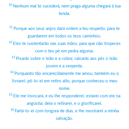
10
Nenhum mal te sucederá, nem praga alguma chegará à tua
tenda.
11
Porque aos seus anjos dará ordem a teu respeito, para te
guardarem em todos os teus caminhos.
12
Eles te sustentarão nas suas mãos, para que não tropeces
com o teu pé em pedra alguma.
13
Pisarás sobre o leão e a cobra; calcarás aos pés o leão
jovem e a serpente.
14
Porquanto tão encarecidamente me amou, também eu o
livrarei; pô-lo-ei em retiro alto, porque conheceu o meu
nome.
15
Ele me invocará, e eu lhe responderei; estarei com ele na
angústia; dela o retirarei, e o glorificarei.
16
Fartá-lo-ei com longura de dias, e lhe mostrarei a minha
salvação.