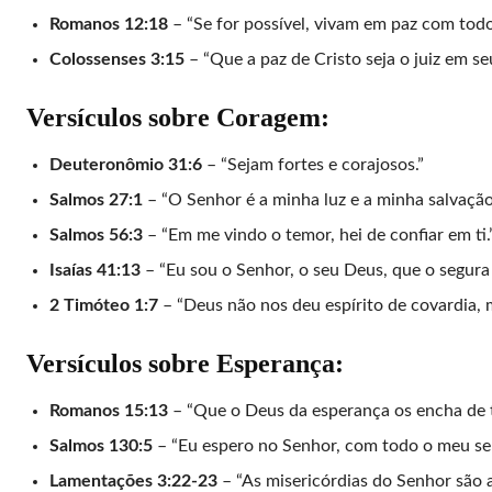
Romanos 12:18
– “Se for possível, vivam em paz com todo
Colossenses 3:15
– “Que a paz de Cristo seja o juiz em se
Versículos sobre Coragem:
Deuteronômio 31:6
– “Sejam fortes e corajosos.”
Salmos 27:1
– “O Senhor é a minha luz e a minha salvaçã
Salmos 56:3
– “Em me vindo o temor, hei de confiar em ti.
Isaías 41:13
– “Eu sou o Senhor, o seu Deus, que o segura 
2 Timóteo 1:7
– “Deus não nos deu espírito de covardia, m
Versículos sobre Esperança:
Romanos 15:13
– “Que o Deus da esperança os encha de to
Salmos 130:5
– “Eu espero no Senhor, com todo o meu ser
Lamentações 3:22-23
– “As misericórdias do Senhor são 