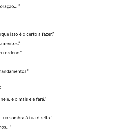
coração…'”
ue isso é o certo a fazer.”
damentos.”
eu ordeno.”
mandamentos.”
:
ele, e o mais ele fará.”
tua sombra à tua direita.”
amos…”