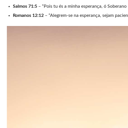
Salmos 71:5
– “Pois tu és a minha esperança, ó Soberano 
Romanos 12:12
– “Alegrem-se na esperança, sejam pacient