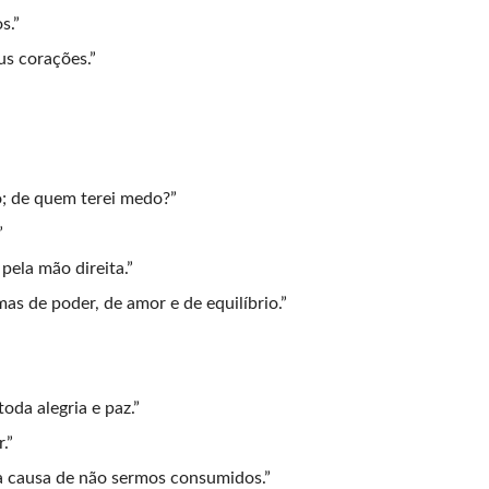
s.”
us corações.”
o; de quem terei medo?”
”
pela mão direita.”
as de poder, de amor e de equilíbrio.”
da alegria e paz.”
.”
a causa de não sermos consumidos.”