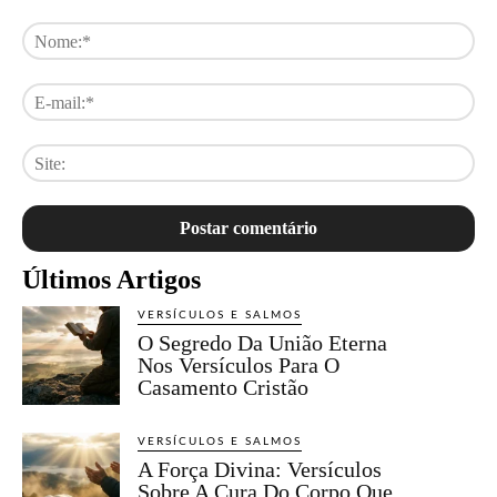
Comentário:
No
E-
mai
Sit
Últimos Artigos
VERSÍCULOS E SALMOS
O Segredo Da União Eterna
Nos Versículos Para O
Casamento Cristão
VERSÍCULOS E SALMOS
A Força Divina: Versículos
Sobre A Cura Do Corpo Que