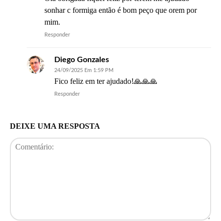
sonhar c formiga então é bom peço que orem por
mim.
Responder
Diego Gonzales
24/09/2025 Em 1:59 PM
Fico feliz em ter ajudado!🙏🙏🙏
Responder
DEIXE UMA RESPOSTA