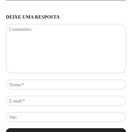
DEIXE UMA RESPOSTA
Comentário:
No
E-
mai
Sit