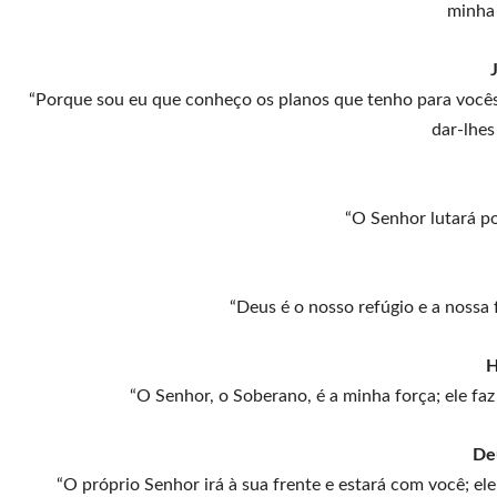
minha 
“Porque sou eu que conheço os planos que tenho para vocês,
dar-lhes
“O Senhor lutará p
“Deus é o nosso refúgio e a nossa 
H
“O Senhor, o Soberano, é a minha força; ele fa
De
“O próprio Senhor irá à sua frente e estará com você; e