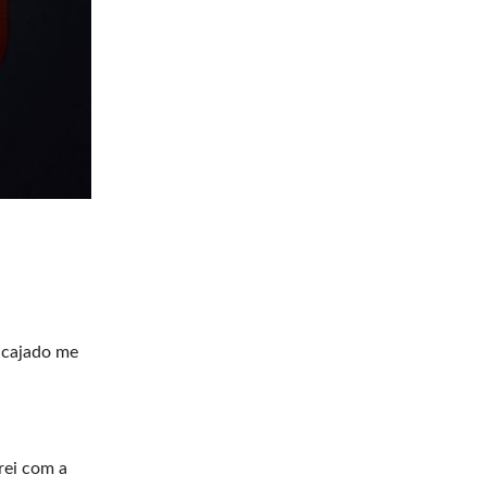
u cajado me
rei com a