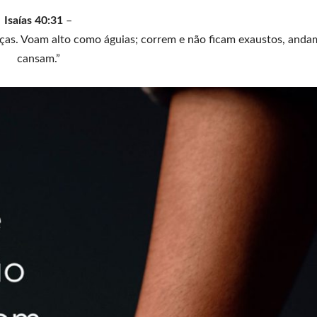
Isaías 40:31
–
as. Voam alto como águias; correm e não ficam exaustos, anda
cansam.”