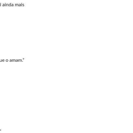
i ainda mais
que o amam.”
”