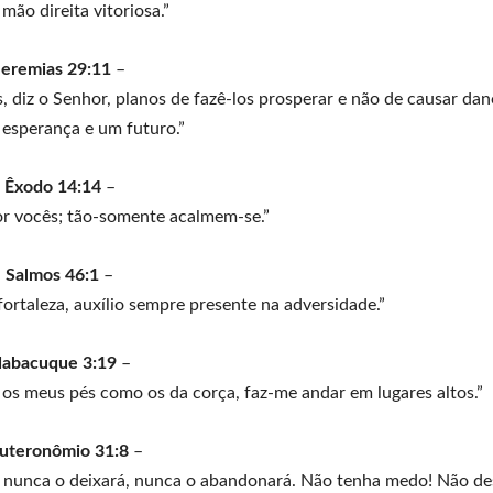
mão direita vitoriosa.”
Jeremias 29:11
–
 diz o Senhor, planos de fazê-los prosperar e não de causar dan
 esperança e um futuro.”
Êxodo 14:14
–
or vocês; tão-somente acalmem-se.”
Salmos 46:1
–
fortaleza, auxílio sempre presente na adversidade.”
abacuque 3:19
–
z os meus pés como os da corça, faz-me andar em lugares altos.”
uteronômio 31:8
–
le nunca o deixará, nunca o abandonará. Não tenha medo! Não de