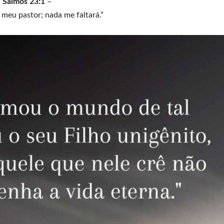
Salmos 23:1
–
 meu pastor; nada me faltará.”