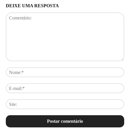
DEIXE UMA RESPOSTA
Comentário:
No
E-
mai
Sit