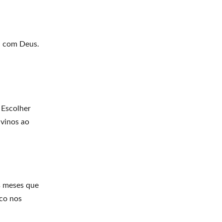
ma com Deus.
 Escolher
ivinos ao
s meses que
oco nos