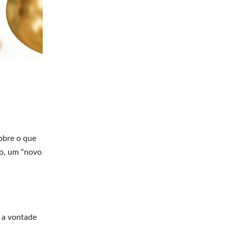
obre o que
ço, um “novo
m a vontade